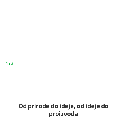
CRYSTAL MATT Magnolia
CRYSTAL MATT Nebbia
2800 x 1300 x 19 mm
2800 x 1300 x 19 mm
Rehau
Rehau
CRYSTAL MATT Perla
CRYSTAL MATT Ruggine
2800 x 1300 x 19 mm
2800 x 1300 x 19 mm
Rehau
Rehau
1
2
3
Od prirode do ideje, od ideje do
proizvoda