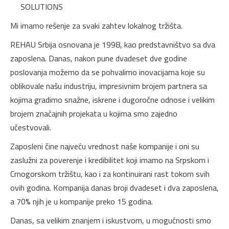
SOLUTIONS
Mi imamo rešenje za svaki zahtev lokalnog tržišta.
REHAU Srbija osnovana je 1998, kao predstavništvo sa dva
zaposlena. Danas, nakon pune dvadeset dve godine
poslovanja možemo da se pohvalimo inovacijama koje su
oblikovale našu industriju, impresivnim brojem partnera sa
kojima gradimo snažne, iskrene i dugoročne odnose i velikim
brojem značajnih projekata u kojima smo zajedno
učestvovali.
Zaposleni čine najveću vrednost naše kompanije i oni su
zaslužni za poverenje i kredibilitet koji imamo na Srpskom i
Crnogorskom tržištu, kao i za kontinuirani rast tokom svih
ovih godina. Kompanija danas broji dvadeset i dva zaposlena,
a 70% njih je u kompanije preko 15 godina.
Danas, sa velikim znanjem i iskustvom, u mogućnosti smo