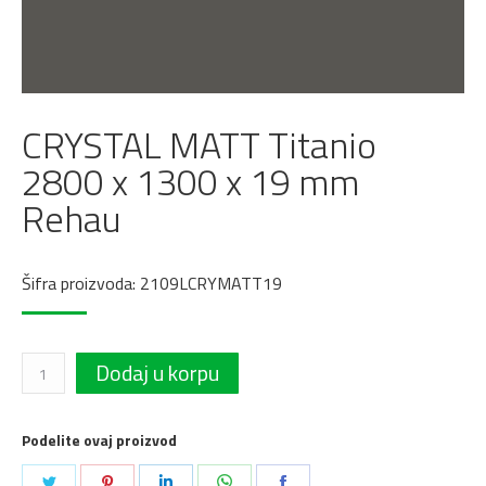
CRYSTAL MATT Titanio
2800 x 1300 x 19 mm
Rehau
Šifra proizvoda: 2109LCRYMATT19
CRYSTAL
Dodaj u korpu
MATT
Titanio
Podelite ovaj proizvod
2800
Podeli
Podeli
Podeli
Podeli
Podeli
x