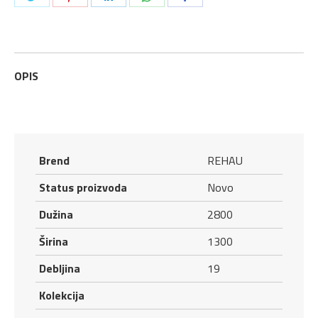
1300
na
na
na
na
na
x
Twitter
Pinterest
LinkedIn
WhatsApp
Facebook
19
mm
OPIS
Rehau
quantity
Brend
REHAU
Status proizvoda
Novo
Dužina
2800
Širina
1300
Debljina
19
Kolekcija