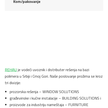
Kom/pakovanje
REHAU
je vodeći uvoznik i distributer rešenja na bazi
polimera u Srbiji i Crnoj Gori. Naše poslovanje prožima se kroz
tri divizije:
prozorska rešenja – WINDOW SOLUTIONS
građevinske i kućne instalacije – BUILDING SOLUTIONS i
proizvode za industriju nameštaja – FURNITURE