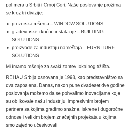
polimera u Srbiji i Crnoj Gori. Naše poslovanje prožima
se kroz tri divizije:
prozorska rešenja – WINDOW SOLUTIONS
građevinske i kućne instalacije – BUILDING
SOLUTIONS i
proizvode za industriju nameštaja – FURNITURE
SOLUTIONS
Mi imamo rešenje za svaki zahtev lokalnog tržišta.
REHAU Srbija osnovana je 1998, kao predstavništvo sa
dva zaposlena. Danas, nakon pune dvadeset dve godine
poslovanja možemo da se pohvalimo inovacijama koje
su oblikovale našu industriju, impresivnim brojem
partnera sa kojima gradimo snažne, iskrene i dugoročne
odnose i velikim brojem značajnih projekata u kojima
smo zajedno učestvovali.