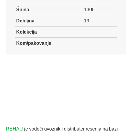
Širina
1300
Debljina
19
Kolekcija
Kom/pakovanje
REHAU
je vodeći uvoznik i distributer rešenja na bazi