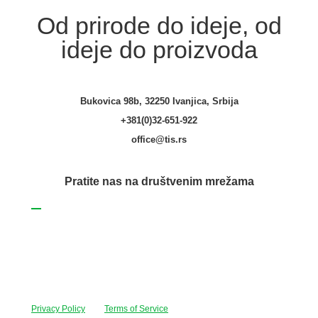
Od prirode do ideje, od
ideje do proizvoda
Bukovica 98b, 32250 Ivanjica, Srbija
+381(0)32-651-922
office@tis.rs
Pratite nas na društvenim mrežama
Facebook
Tis maksimalno koristi sve svoje resurse kako bi svi artikli na ovom
sajtu bili prikazani sa ispravnim nazivima, specifikacijama i
fotografijama. Ipak, ne možemo garantovati da su sve navedene
informacije i fotografije artikala na ovom sajtu u potpunosti
ispravne. This site is protected by reCAPTCHA and the Google
Privacy Policy
and
Terms of Service
apply.