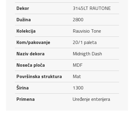
Dekor
3145LT RAUTONE
Dužina
2800
Kolekcija
Rauvisio Tone
Kom/pakovanje
20/1 paleta
Naziv dekora
Midnigth Dash
Noseća ploča
MDF
Površinska struktura
Mat
Širina
1300
Primena
Uređenje enterijera