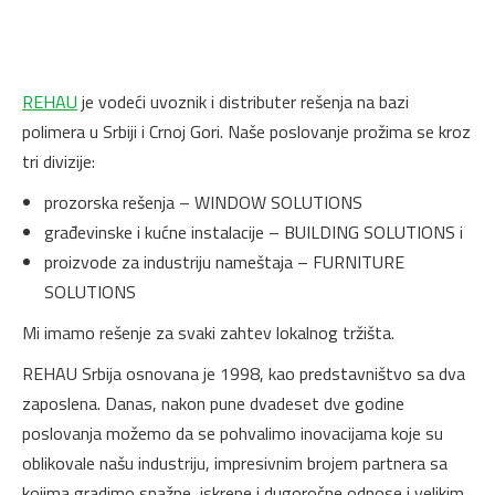
REHAU
je vodeći uvoznik i distributer rešenja na bazi
polimera u Srbiji i Crnoj Gori. Naše poslovanje prožima se kroz
tri divizije:
prozorska rešenja – WINDOW SOLUTIONS
građevinske i kućne instalacije – BUILDING SOLUTIONS i
proizvode za industriju nameštaja – FURNITURE
SOLUTIONS
Mi imamo rešenje za svaki zahtev lokalnog tržišta.
REHAU Srbija osnovana je 1998, kao predstavništvo sa dva
zaposlena. Danas, nakon pune dvadeset dve godine
poslovanja možemo da se pohvalimo inovacijama koje su
oblikovale našu industriju, impresivnim brojem partnera sa
kojima gradimo snažne, iskrene i dugoročne odnose i velikim