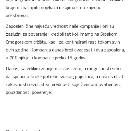
brojem značajnih projekata u kojima smo zajedno
učestvovali.
Zaposleni čine najveću vrednost naše kompanije i oni su
zaslužni za poverenje i kredibilitet koji imamo na Srpskom i
Crnogorskom tržištu, kao i za kontinuirani rast tokom svih
ovih godina. Kompanija danas broji dvadeset i dva zaposlena,
a 70% njih je u kompanije preko 15 godina.
Danas, sa velikim znanjem i iskustvom, u mogućnosti smo
da ispunimo široke potrebe svakog pojedinca, a naši rezultati
i aktivnosti rezultat su vrednosti koje živimo: inovativnost,
pouzdanost, poverenje.