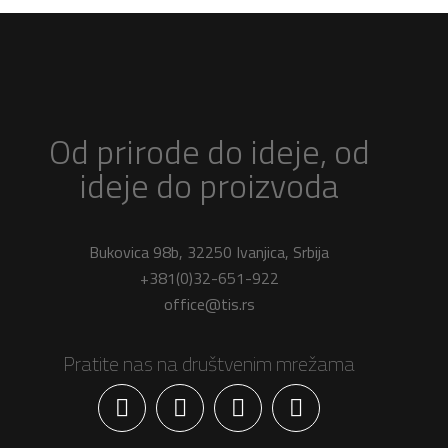
Od prirode do ideje, od
ideje do proizvoda
Bukovica 98b, 32250 Ivanjica, Srbija
+381(0)32-651-922
office@tis.rs
Pratite nas na društvenim mrežama
Facebook