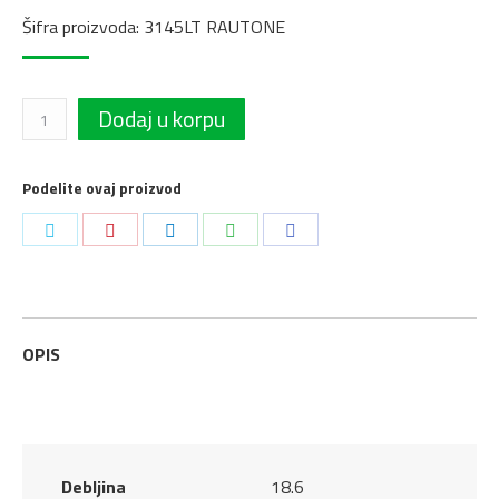
Šifra proizvoda: 3145LT RAUTONE
Tone
Dodaj u korpu
mat
3145LT
Podelite ovaj proizvod
Midnight
Podeli
Podeli
Podeli
Podeli
Podeli
Dash
2800x1300x18,6mm
na
na
na
na
na
Rehau
Twitter
Pinterest
LinkedIn
WhatsApp
Facebook
quantity
OPIS
Debljina
18.6